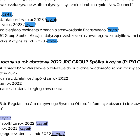
esowe przekazywane w alternatywnym systemie obrotu na rynku NewConnect”
 /
czytaj
/
działalności w roku 2023 /
czytaj
/
 za rok 2023 /
czytaj
/
go biegłego rewidenta z badania sprawozdania finansowego /
czytaj
/
RC Group Spółka Akcyjna dotyczące zastrzeżenia zawartego w zmodyfikowanej o
łka Akcyjna za rok 2023 /
czytaj
/
rt roczny za rok obrotowy 2022 JRC GROUP Spółka Akcyjna (PLPYL
A. z siedzibą w Warszawie przekazuje do publicznej wiadomości raport roczny sp
roczny 2022
danie z działalności spółki za rok 2022
 za rok 2022
zdanie z badania biegłego rewidenta
 3 do Reg
ulaminu Alternatywnego Systemu Obrotu "Informacje bieżące i okres
t"
czytaj/
i spółki za rok 2022
/czytaj/
a rok 2022
/czytaj/
egłego rewidenta za rok 2022
/czytaj/