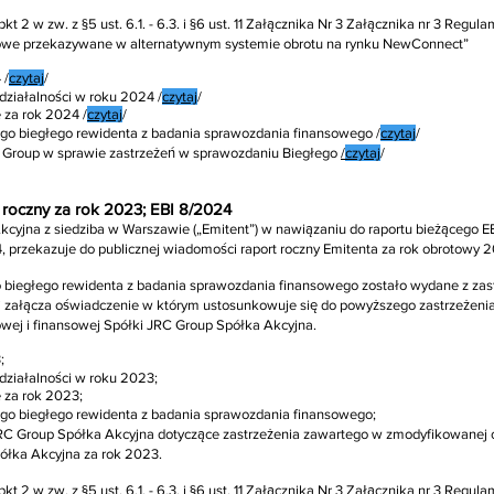
kt 2 w zw. z §5 ust. 6.1. - 6.3. i §6 ust. 11 Załącznika Nr 3 Załącznika nr 3 Re
esowe przekazywane w alternatywnym systemie obrotu na rynku NewConnect”
 /
czytaj
/
działalności w roku 2024 /
czytaj
/
 za rok 2024 /
czytaj
/
go biegłego rewidenta z badania sprawozdania finansowego /
czytaj
/
 Group w sprawie zastrzeżeń w sprawozdaniu Biegłego
/
czytaj
/
 roczny za rok 2023; EBI 8/2024
yjna z siedziba w Warszawie („Emitent”) w nawiązaniu do raportu bieżącego EBI
, przekazuje do publicznej wiadomości raport roczny Emitenta za rok obrotowy 
 biegłego rewidenta z badania sprawozdania finansowego zostało wydane z zas
 załącza oświadczenie w którym ustosunkowuje się do powyższego zastrzeżenia i
owej i finansowej Spółki JRC Group Spółka Akcyjna.
;
działalności w roku 2023;
 za rok 2023;
go biegłego rewidenta z badania sprawozdania finansowego;
RC Group Spółka Akcyjna dotyczące zastrzeżenia zawartego w zmodyfikowanej o
łka Akcyjna za rok 2023.
kt 2 w zw. z §5 ust. 6.1. - 6.3. i §6 ust. 11 Załącznika Nr 3 Załącznika nr 3 Re