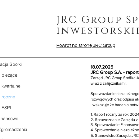
JRC Group S
inwestorski
Powrót na stronę JRC Group
acja Spółki
18.07.2025
JRC Group S.A. - rapor
 bieżące
Zarząd JRC Group Spółka Ak
wraz z załącznikami.
 kwartalne
Sprawozdanie niezależnego
 roczne
rozwojowych oraz odpisu ak
i wskazuje że badania potwi
y ESPI
1. Raport roczny za rok 2024
finansowe
2. Sprawozdanie Zarządu z 
3. Sprawozdanie Finansowe
Zgromadzenia
4. Sprawozdanie niezależne
5. Stanowisko Zarządu JRC