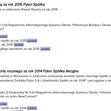
zny za rok 2015 Pylon Spółka
je w załączeniu Raport Roczny za rok 2015
a Nr 3 do Regulaminu Alternatywnego Systemu Obrotu ?Informacje Bieżące i Ok
ct?
czytaj/
 spółki za rok 2015
/czytaj/
 rok 2015
/czytaj/
egłego rewidenta za rok 2015
/czytaj/
portu rocznego za rok 2014 Pylon Spółka Akcyjna
siedzibą w Warszawie w załączeniu przekazuje korektę raportu rocznego Spółki z
ozdania Zarządu Pylon S.A z działalności Spółki za rok 2014" i jest zgodna z 
1 pkt 2) Załącznika Nr 3 do Regulaminu Alternatywnego Systemu Obrotu "Inform
rotu na rynku NewConnect".
zytaj/
 spółki za rok 2014
/czytaj/