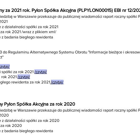
czny za 2021 rok. Pylon Spółka Akcyjna (PLPYLON00015) EBI nr 12/2
siedzibą w Warszawie przekazuje do publicznej wiadomości raport roczny spółki P
 2021
 z działalności spółki za rok 2021
za rok 2021 /wraz z plikiem xml/
e z badania biegłego rewidenta
nr 3 do Regulaminu Alternatywnego Systemu Obrotu "Informacje bieżące i okre
t"
czytaj/
i spółki za rok 2021
/czytaj/
 rok 2021
/czytaj/
głego rewidenta za rok 2021
/czytaj/
zny Pylon Spółka Akcyjna za rok 2020
siedzibą w Warszawie przekazuje do publicznej wiadomości raport roczny spółki 
y 2020
e z działalności spółki za rok 2020
 za rok 2020
e z badania biegłego rewidenta