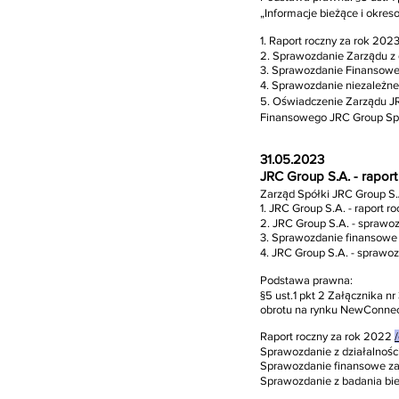
„Informacje bieżące i okr
1. Raport roczny za rok 2023
2. Sprawozdanie Zarządu z 
3. Sprawozdanie Finansowe
4. Sprawozdanie niezależne
5. Oświadczenie Zarządu J
Finansowego JRC Group Spó
31.05.2023
JRC Group S.A. - rapo
Zarząd Spółki JRC Group
S.
1. JRC Group S.A. - raport 
2. JRC Group S.A. - sprawoz
3. Sprawozdanie finansowe
4. JRC Group S.A. - sprawo
Podstawa prawna:
§5 ust.1 pkt 2 Załącznika nr
obrotu na rynku NewConnec
Raport roczny za rok 2022
/
Sprawozdanie z działalnośc
Sprawozdanie finansowe z
Sprawozdanie z badania bi