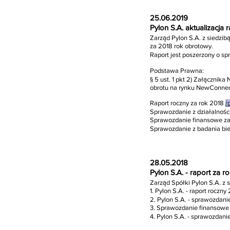
25.06.2019
Pylon S.A. aktualizacja
​Zarząd Pylon S.A. z siedzi
za 2018 rok obrotowy.
Raport jest poszerzony o s
Podstawa Prawna:
§ 5 ust. 1 pkt 2) Załączni
obrotu na rynku NewConnec
Raport roczny za rok 2018
/
Sprawozdanie z działalnośc
Sprawozdanie finansowe za
Sprawozdanie z badania bi
28.05.2018
Pylon S.A. - raport za 
Zarząd Spółki Pylon S.A. z 
1. Pylon S.A. - raport roczny
2. Pylon S.A. - sprawozdanie
3. Sprawozdanie finansowe 
4. Pylon S.A. - sprawozdani