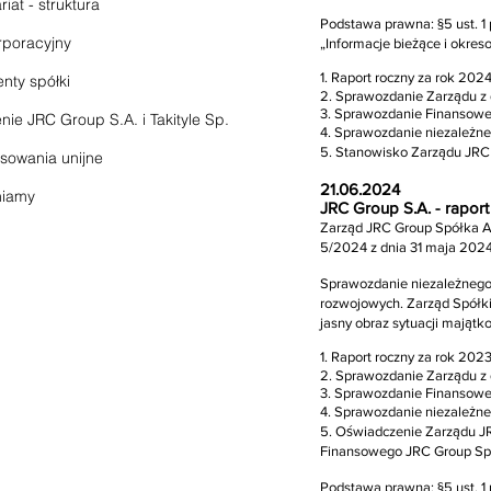
iat - struktura
Podstawa prawna: §5 ust. 1 p
rporacyjny
„Informacje bieżące i okr
1. Raport roczny za rok 2024
nty spółki
2. Sprawozdanie Zarządu z 
3. Sprawozdanie Finansowe
nie JRC Group S.A. i Takityle Sp.
4. Sprawozdanie niezależne
5. Stanowisko Zarządu JRC
sowania unijne
21.06.2024
niamy
JRC Group S.A. - raport
Zarząd JRC Group Spółka Akc
5/2024 z dnia 31 maja 2024
Sprawozdanie niezależnego
rozwojowych. Zarząd Spółki
jasny obraz sytuacji majątk
1. Raport roczny za rok 2023
2. Sprawozdanie Zarządu z 
3. Sprawozdanie Finansowe
4. Sprawozdanie niezależne
5. Oświadczenie Zarządu J
Finansowego JRC Group Spó
Podstawa prawna: §5 ust. 1 p