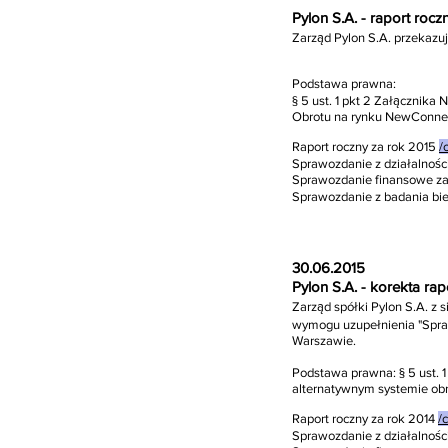
Pylon S.A. - raport roc
Zarząd Pylon S.A. przekazu
Podstawa prawna:
§ 5 ust. 1 pkt 2 Załącznik
Obrotu na rynku NewConne
Raport roczny za rok 2015
/
Sprawozdanie z działalności
Sprawozdanie finansowe za
Sprawozdanie z badania bi
30.06.2015
Pylon S.A. - korekta ra
Zarząd spółki Pylon S.A. z 
wymogu uzupełnienia "Spraw
Warszawie.
Podstawa prawna: § 5 ust. 
alternatywnym systemie ob
Raport roczny za rok 2014
/c
Sprawozdanie z działalności