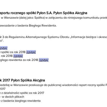
 raportu rocznego spółki Pylon S.A. Pylon Spółka Akcyjna
bą w Warszawie (dalej jako: Spółka) w załączeniu do niniejszego komunikatu prz
prawozdanie z badania Biegłego Rewidenta.
ka Nr 3 do Regulaminu Alternatywnego Systemu Obrotu „Informacje bieżące i ok
t”.
czytaj/
i spółki za rok 2018
/czytaj/
 rok 2018
/czytaj/
egłego rewidenta za rok 2018
/czytaj/
rok 2017 Pylon Spółka Akcyjna
siedzibą w Warszawie przekazuje do publicznej wiadomości raport roczny spółki P
 2017
 z działalności spółki za rok 2017
- w dwóch plikach
e z badania biegłego rewidenta