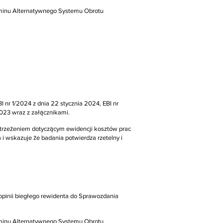
gulaminu Alternatywnego Systemu Obrotu
 nr 1/2024 z dnia 22 stycznia 2024, EBI nr
2023 wraz z załącznikami.
trzeżeniem dotyczącym ewidencji kosztów prac
 wskazuje że badania potwierdza rzetelny i
pinii biegłego rewidenta do Sprawozdania
gulaminu Alternatywnego Systemu Obrotu