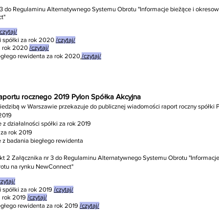
nr 3 do Regulaminu Alternatywnego Systemu Obrotu "Informacje bieżące i okre
t"
czytaj/
i spółki za rok 2020
/czytaj/
a rok 2020
/czytaj/
egłego rewidenta za rok 2020
/czytaj/
 raportu rocznego 2019 Pylon Spółka Akcyjna
siedzibą w Warszawie przekazuje do publicznej wiadomości raport roczny spółki P
 2019
 z działalności spółki za rok 2019
za rok 2019
e z badania biegłego rewidenta
 pkt 2 Załącznika nr 3 do Regulaminu Alternatywnego Systemu Obrotu "Informac
rotu na rynku NewConnect"
czytaj/
i spółki za rok 2019
/czytaj/
 rok 2019
/czytaj/
egłego rewidenta za rok 2019
/czytaj/