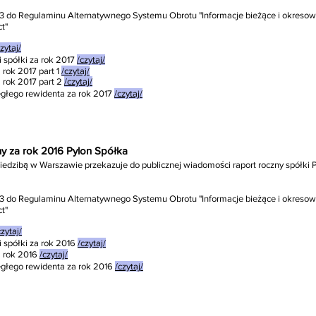
nr 3 do Regulaminu Alternatywnego Systemu Obrotu "Informacje bieżące i okre
t"
zytaj/
 spółki za rok 2017
/czytaj/
rok 2017 part 1
/czytaj/
 rok 2017 part 2
/czytaj/
głego rewidenta za rok 2017
/czytaj/
zny za rok 2016 Pylon Spółka
siedzibą w Warszawie przekazuje do publicznej wiadomości raport roczny spółki P
nr 3 do Regulaminu Alternatywnego Systemu Obrotu "Informacje bieżące i okre
t"
czytaj/
i spółki za rok 2016
/czytaj/
 rok 2016
/czytaj/
egłego rewidenta za rok 2016
/czytaj/